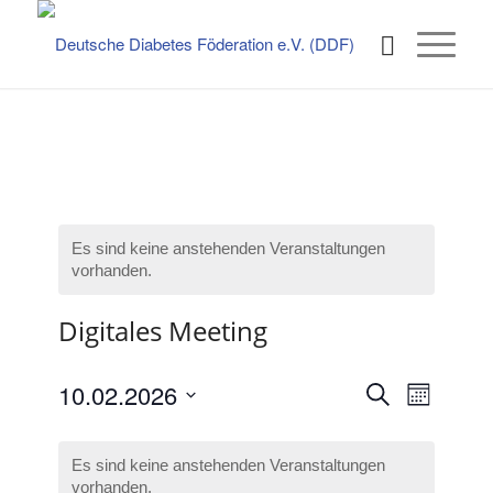
Es sind keine anstehenden Veranstaltungen
vorhanden.
Digitales Meeting
Veransta
Verans
10.02.2026
Suche
Monat
Ansicht
Such-
Datum
Naviga
Kalender
und
wählen.
Es sind keine anstehenden Veranstaltungen
von
vorhanden.