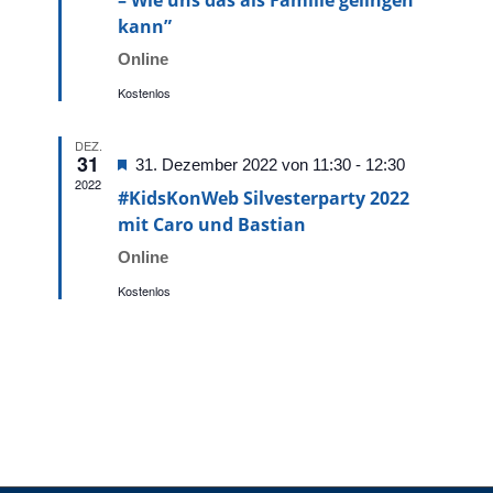
– Wie uns das als Familie gelingen
kann”
Online
Kostenlos
DEZ.
31
Hervorgehoben
31. Dezember 2022 von 11:30
-
12:30
2022
#KidsKonWeb Silvesterparty 2022
mit Caro und Bastian
Online
Kostenlos