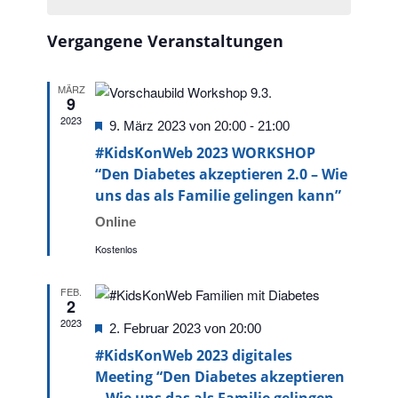
Ansichte
Veranstaltungen
Vergangene Veranstaltungen
MÄRZ
9
2023
Hervorgehoben
9. März 2023 von 20:00
-
21:00
#KidsKonWeb 2023 WORKSHOP
“Den Diabetes akzeptieren 2.0 – Wie
uns das als Familie gelingen kann”
Online
Kostenlos
FEB.
2
2023
Hervorgehoben
2. Februar 2023 von 20:00
#KidsKonWeb 2023 digitales
Meeting “Den Diabetes akzeptieren