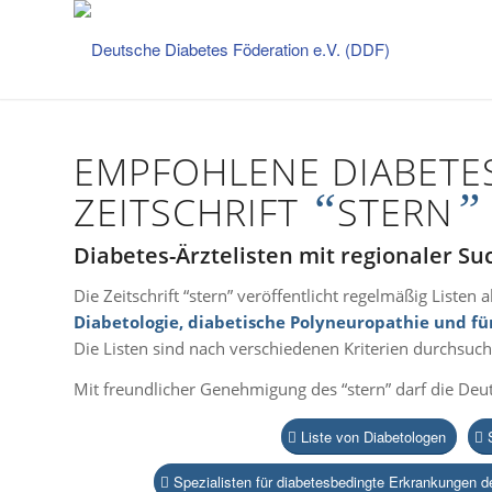
EMPFOHLENE DIABETES-
“
”
ZEITSCHRIFT
STERN
Diabetes-Ärztelisten mit regionaler Su
Die Zeitschrift “stern” veröffentlicht regelmäßig Listen 
Diabetologie, diabetische Polyneuropathie und f
Die Listen sind nach verschiedenen Kriterien durchsuch
Mit freundlicher Genehmigung des “stern” darf die Deut
Liste von Diabetologen
Spezialisten für diabetesbedingte Erkrankungen 