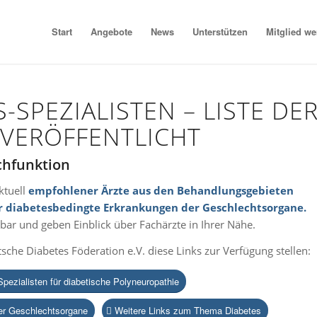
Start
Angebote
News
Unterstützen
Mitglied w
SPEZIALISTEN – LISTE DE
VERÖFFENTLICHT
chfunktion
aktuell
empfohlener Ärzte aus den Behandlungsgebieten
ür diabetesbedingte Erkrankungen der Geschlechtsorgane.
bar und geben Einblick über Fachärzte in Ihrer Nähe.
sche Diabetes Föderation e.V. diese Links zur Verfügung stellen:
Spezialisten für diabetische Polyneuropathie
der Geschlechtsorgane
Weitere Links zum Thema Diabetes