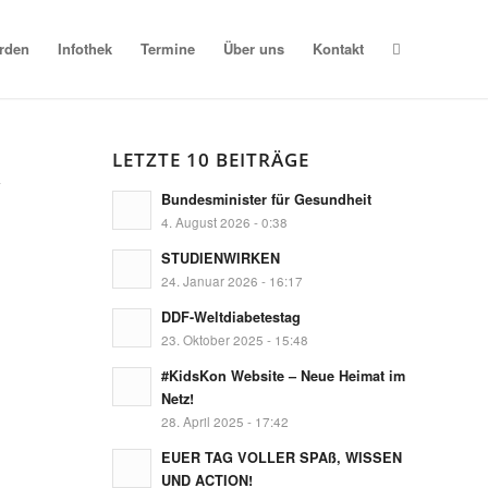
erden
Infothek
Termine
Über uns
Kontakt
R
LETZTE 10 BEITRÄGE
Bundesminister für Gesundheit
4. August 2026 - 0:38
STUDIENWIRKEN
24. Januar 2026 - 16:17
DDF-Weltdiabetestag
23. Oktober 2025 - 15:48
#KidsKon Website – Neue Heimat im
Netz!
28. April 2025 - 17:42
EUER TAG VOLLER SPAß, WISSEN
UND ACTION!