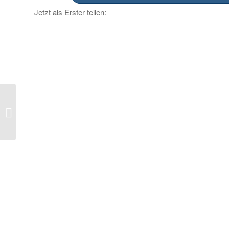
Jetzt als Erster teilen:
DDG und DANK:
„Özdemirs
Werbebeschränkung ist
ein Meilenstein für die
...