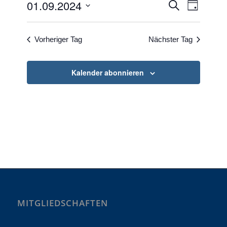
Veransta
Verans
01.09.2024
Suche
Tag
Ansicht
Such-
Datum
Naviga
und
wählen.
Vorheriger Tag
Nächster Tag
Ansichte
Kalender abonnieren
MITGLIEDSCHAFTEN