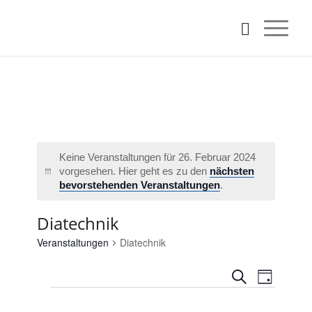
Keine Veranstaltungen für 26. Februar 2024
vorgesehen. Hier geht es zu den
nächsten
Hinweis
bevorstehenden Veranstaltungen
.
Diatechnik
Veranstaltungen
Diatechnik
Veransta
Verans
Suche
Tag
Ansicht
Veranstaltungen
Such-
Naviga