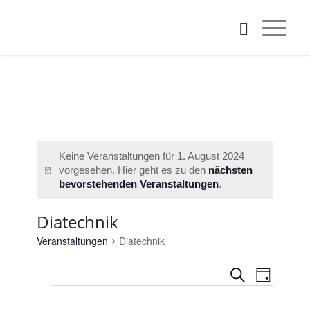
Keine Veranstaltungen für 1. August 2024
vorgesehen. Hier geht es zu den
nächsten
Hinweis
bevorstehenden Veranstaltungen
.
Diatechnik
Veranstaltungen
Diatechnik
Veransta
Verans
Suche
Tag
Ansicht
Veranstaltungen
Such-
Naviga