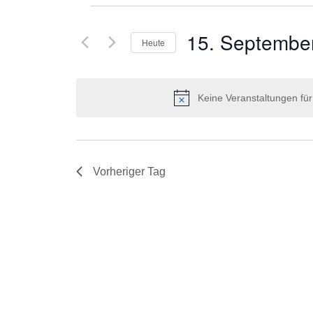
Ansichtennavigation
Schlüsselwort.
Veranstaltungen
Suche
15. Septembe
nach
Heute
Veranstaltungen
Datum
Schlüsselwort.
wählen.
Keine Veranstaltungen fü
Vorheriger Tag