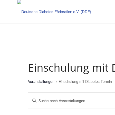
Einschulung mit 
Veranstaltungen
Einschulung mit Diabetes Termin 
Veranstaltungen
Geben
Such-
Sie
und
Das