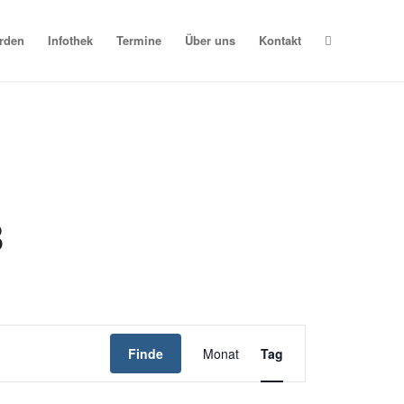
erden
Infothek
Termine
Über uns
Kontakt
3
Veranstaltung
Ansichten-
Finde
Monat
Tag
Navigation