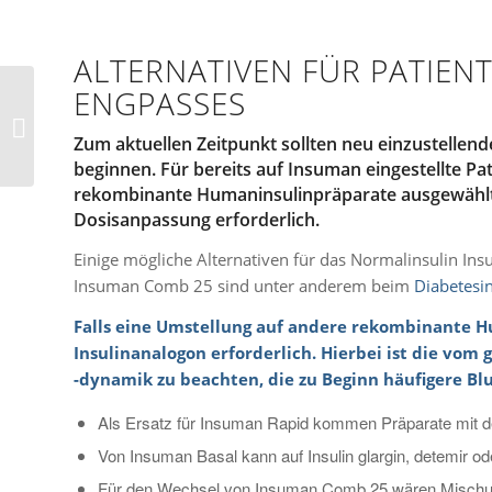
ALTERNATIVEN FÜR PATIEN
ENGPASSES
BAG Erklärfilm: “Was
ist das Health
Technology
Zum aktuellen Zeitpunkt sollten neu einzustellen
Assessment (HTA)?R...
beginnen. Für bereits auf Insuman eingestellte Pat
rekombinante Humaninsulinpräparate ausgewählt we
Dosisanpassung erforderlich.
Einige mögliche Alternativen für das Normalinsulin In
Insuman Comb 25 sind unter anderem beim
Diabetesi
Falls eine Umstellung auf andere rekombinante Hu
Insulinanalogon erforderlich. Hierbei ist die vo
-dynamik zu beachten, die zu Beginn häufigere Bl
Als Ersatz für Insuman Rapid kommen Präparate mit den 
Von Insuman Basal kann auf Insulin glargin, detemir o
Für den Wechsel von Insuman Comb 25 wären Mischungen 