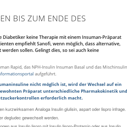
TEN BIS ZUM ENDE DES
de Diabetiker keine Therapie mit einem Insuman-Präparat
ienten empfiehlt Sanofi, wenn möglich, dass alternative,
rden sollen. Gelingt dies, so sei auch keine
suman Rapid, das NPH-Insulin Insuman Basal und das Mischinsuli
nformationsportal
aufgeführt.
maninsuline nicht möglich ist, wird der Wechsel auf ein
m gewohnten Präparat unterschiedliche Pharmakokinetik un
utzuckerkontrollen erforderlich macht.
kurzwirksamen Analoga Insulin glulisin, aspart oder lispro infrage.
der degludec gewechselt werden.
aus Insulin lispro mit Insulin lispro-Protamin oder aus Insulin