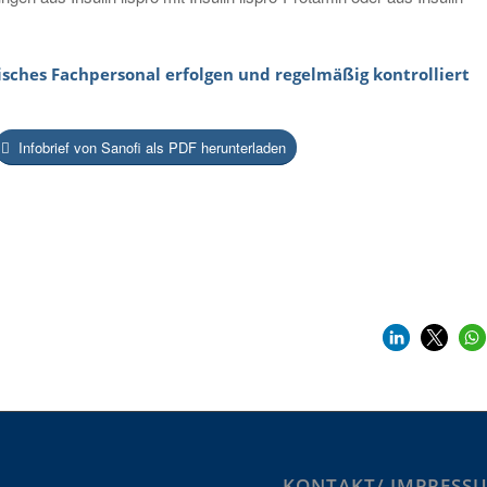
isches Fachpersonal erfolgen und regelmäßig kontrolliert
Infobrief von Sanofi als PDF herunterladen
KONTAKT/ IMPRESS