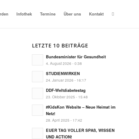
erden
Infothek
Termine
Über uns
Kontakt
LETZTE 10 BEITRÄGE
Bundesminister für Gesundheit
4. August 2026 - 0:38
STUDIENWIRKEN
24. Januar 2026 - 16:17
DDF-Weltdiabetestag
23. Oktober 2025 - 15:48
#KidsKon Website – Neue Heimat im
Netz!
28. April 2025 - 17:42
EUER TAG VOLLER SPAß, WISSEN
UND ACTION!